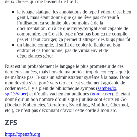
deux choses qui me faisaient de l’œil :
le typage statique, les annotations de type Python c’est bien
gentil, mais étant donné que ça ne lève pas d’erreur à
l’utilisation ça se limite plus ou moins à de la
documentation, ou à ce que mypy/pyright sont capable de
comprendre, en Go si le type n’est pas bon ça ne compile
pas et il faut corriger, ça permet d’attraper des bugs plus tôt
un binaire compilé, il suffit de copier le fichier au bon
endroit et ça fonctionne, pas de virtualenv et de
dépendances gérer
Rust est un probablement le langage le plus prometteur de ces
dernières années, mais hors de ma portée, trop de concepts que je
ne maîtrise pas. Je suis un administrateur système à la base. Donc
mon dévolu s’est porté vers Go et c’est vachement agréable de
coder avec, il y a plein de bibliothèque sympas (
samber/lo
,
spf13/viper
) et d’outils vachement pratiques (
goreleaser
). Et étant
donné qu’un bon nombre d’outils que j’utilise sont écrits en Go
(Docker, Kubernetes, Terraform, Syncthing, Miniflux, Chezmoi,
etc.), ce n’est pas déconnant d’avoir cette corde à mon arc.
ZFS
https://openzfs.org