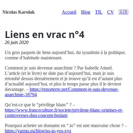
Nicolas Karolak
Accueil
Blog
TIL
CV
🇬🇧
Liens en vrac n°4
26 juin 2020
Un gros paquets de liens aujourd’hui, du sysadmin à la politique,
comme d’habitude maintenant.
Comment je suis devenue anarchiste ? Par Isabelle Attard.
L’article (et le livre) ne date pas d’aujourd’hui, mais je suis
retombé dessus dernièrement et je trouve qu’il est d’autant plus
d’actualité aujourd’hui, et plus le temps passe plus il le devient
davantage. –
https://reporterre.net/Comment-je-suis-devenue-
anarchiste-18794
Qu’est-ce que le “privilège blanc” ? –
https://www.franceculture.fr/societe/privilege-blanc-origines-et-
controverses-dun-concept-brulant
Pourquoi acheter un domaine en “.io” est une mauvaise chose ? –
https://yarmo.eu/blog/no-io-yes-xyz