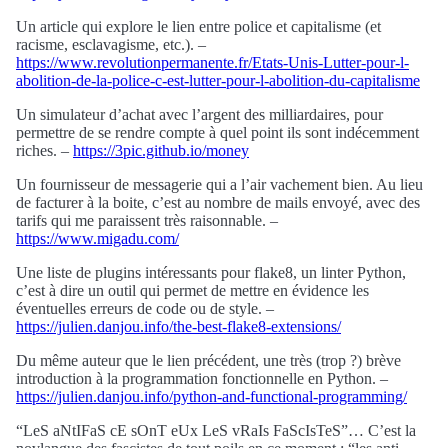
Un article qui explore le lien entre police et capitalisme (et
racisme, esclavagisme, etc.). –
https://www.revolutionpermanente.fr/Etats-Unis-Lutter-pour-l-
abolition-de-la-police-c-est-lutter-pour-l-abolition-du-capitalisme
Un simulateur d’achat avec l’argent des milliardaires, pour
permettre de se rendre compte à quel point ils sont indécemment
riches. –
https://3pic.github.io/money
Un fournisseur de messagerie qui a l’air vachement bien. Au lieu
de facturer à la boite, c’est au nombre de mails envoyé, avec des
tarifs qui me paraissent très raisonnable. –
https://www.migadu.com/
Une liste de plugins intéressants pour flake8, un linter Python,
c’est à dire un outil qui permet de mettre en évidence les
éventuelles erreurs de code ou de style. –
https://julien.danjou.info/the-best-flake8-extensions/
Du même auteur que le lien précédent, une très (trop ?) brève
introduction à la programmation fonctionnelle en Python. –
https://julien.danjou.info/python-and-functional-programming/
“LeS aNtIFaS cE sOnT eUx LeS vRaIs FaScIsTeS”… C’est la