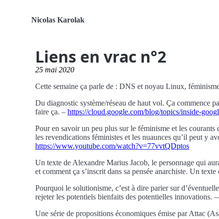
Nicolas Karolak
Liens en vrac n°2
25 mai 2020
Cette semaine ça parle de : DNS et noyau Linux, féminisme, 
Du diagnostic système/réseau de haut vol. Ça commence par 
faire ça. –
https://cloud.google.com/blog/topics/inside-goo
Pour en savoir un peu plus sur le féminisme et les courants 
les revendications féministes et les nuaunces qu’il peut y avo
https://www.youtube.com/watch?v=77vvtQDptos
Un texte de Alexandre Marius Jacob, le personnage qui aura
et comment ça s’inscrit dans sa pensée anarchiste. Un texte d
Pourquoi le solutionisme, c’est à dire parier sur d’éventuel
rejeter les potentiels bienfaits des potentielles innovations.
Une série de propositions économiques émise par Attac (Associ