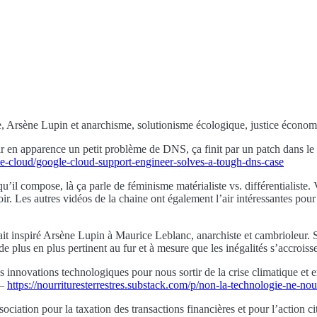
Arsène Lupin et anarchisme, solutionisme écologique, justice économique
en apparence un petit problème de DNS, ça finit par un patch dans le 
gle-cloud/google-cloud-support-engineer-solves-a-tough-dns-case
qu’il compose, là ça parle de féminisme matérialiste vs. différentialis
ir. Les autres vidéos de la chaine ont également l’air intéressantes pour 
it inspiré Arsène Lupin à Maurice Leblanc, anarchiste et cambrioleur. S
e plus en plus pertinent au fur et à mesure que les inégalités s’accroiss
les innovations technologiques pour nous sortir de la crise climatique e
 —
https://nourrituresterrestres.substack.com/p/non-la-technologie-ne-no
ation pour la taxation des transactions financières et pour l’action cito