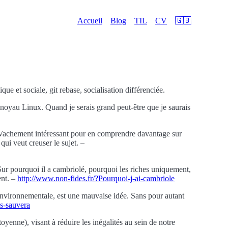
Accueil
Blog
TIL
CV
🇬🇧
 et sociale, git rebase, socialisation différenciée.
noyau Linux. Quand je serais grand peut-être que je saurais
te. Vachement intéressant pour en comprendre davantage sur
qui veut creuser le sujet. –
ur pourquoi il a cambriolé, pourquoi les riches uniquement,
ent. –
http://www.non-fides.fr/?Pourquoi-j-ai-cambriole
t environnementale, est une mauvaise idée. Sans pour autant
us-sauvera
yenne), visant à réduire les inégalités au sein de notre