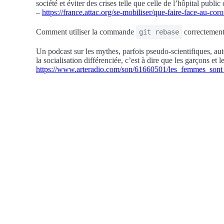
société et éviter des crises telle que celle de l’hôpital publ
–
https://france.attac.org/se-mobiliser/que-faire-face-au-cor
Comment utiliser la commande
correctement 
git rebase
Un podcast sur les mythes, parfois pseudo-scientifiques, auto
la socialisation différenciée, c’est à dire que les garçons et 
https://www.arteradio.com/son/61660501/les_femmes_so