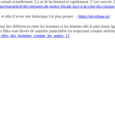
ic connait actuellement. Ça se lit facilement et rapidement. C’est concret.
onavirus/article/des-mesures-de-justice-fiscale-face-a-la-crise-du-coronav
et afin d’avoir une historique Git plus propre. –
https://git-rebase.io/
ur des différences entre les hommes et les femmes dès le plus jeune âge.
les filles sont élevés de manière particulière en respectant certains stéréo
nt_elles_des_hommes_comme_les_autres_12