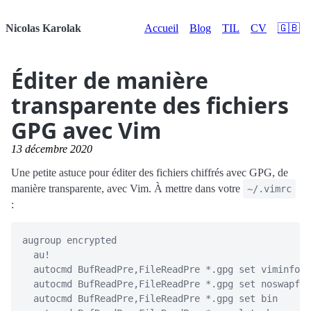
Nicolas Karolak
Accueil
Blog
TIL
CV
🇬🇧
Éditer de manière
transparente des fichiers
GPG avec Vim
13 décembre 2020
Une petite astuce pour éditer des fichiers chiffrés avec GPG, de
manière transparente, avec Vim. À mettre dans votre
~/.vimrc
:
augroup encrypted

  au!

  autocmd BufReadPre,FileReadPre *.gpg set viminfo=

  autocmd BufReadPre,FileReadPre *.gpg set noswapfil
  autocmd BufReadPre,FileReadPre *.gpg set bin
