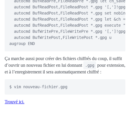
  autocmd BufReadPre,FileReadPre *.gpg let ch_save =
  autocmd BufReadPost,FileReadPost *.gpg '[,']!gpg -
  autocmd BufReadPost,FileReadPost *.gpg set nobin

  autocmd BufReadPost,FileReadPost *.gpg let &ch = c
  autocmd BufReadPost,FileReadPost *.gpg execute ":d
  autocmd BufWritePre,FileWritePre *.gpg '[,']!gpg -
  autocmd BufWritePost,FileWritePost *.gpg u

Ça marche aussi pour créer des fichiers chiffrés du coup, il suffit
d’ouvrir un nouveau fichier en lui donnant
pour extension,
.gpg
et à l’enregistrement il sera automatiquement chiffré :
Trouvé ici.