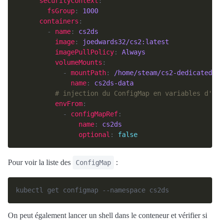
securityContext
fsGroup
: 
1000
containers
        - 
name
: 
cs2ds
image
: 
joedwards32/cs2:latest
imagePullPolicy
: 
Always
volumeMounts
            - 
mountPath
: 
/home/steam/cs2-dedicated/
name
: 
cs2ds-data
# injection du ConfigMap en variables d'en
envFrom
            - 
configMapRef
name
: 
cs2ds
optional
: 
false
Pour voir la liste des
:
ConfigMap
On peut également lancer un shell dans le conteneur et vérifier si