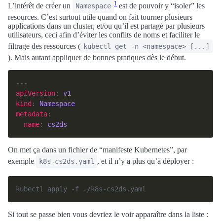
1
L’intérêt de créer un
est de pouvoir y “isoler” les
Namespace
resources. C’est surtout utile quand on fait tourner plusieurs
applications dans un cluster, et/ou qu’il est partagé par plusieurs
utilisateurs, ceci afin d’éviter les conflits de noms et faciliter le
filtrage des ressources (
kubectl get -n <namespace> [...]
). Mais autant appliquer de bonnes pratiques dès le début.
apiVersion
: 
v1
kind
: 
Namespace
metadata
name
: 
cs2ds
On met ça dans un fichier de “manifeste Kubernetes”, par
exemple
, et il n’y a plus qu’à déployer :
k8s-cs2ds.yaml
Si tout se passe bien vous devriez le voir apparaître dans la liste :