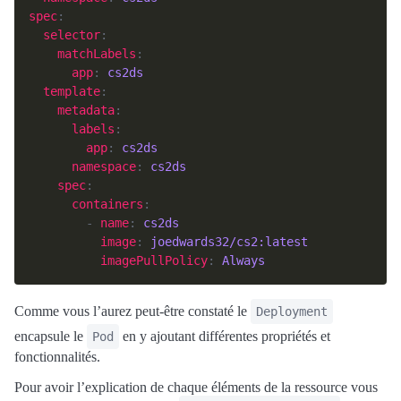
spec
selector
matchLabels
app
: 
cs2ds
template
metadata
labels
app
: 
cs2ds
namespace
: 
cs2ds
spec
containers
        - 
name
: 
cs2ds
image
: 
joedwards32/cs2:latest
imagePullPolicy
: 
Always
Comme vous l’aurez peut-être constaté le
Deployment
encapsule le
en y ajoutant différentes propriétés et
Pod
fonctionnalités.
Pour avoir l’explication de chaque éléments de la ressource vous