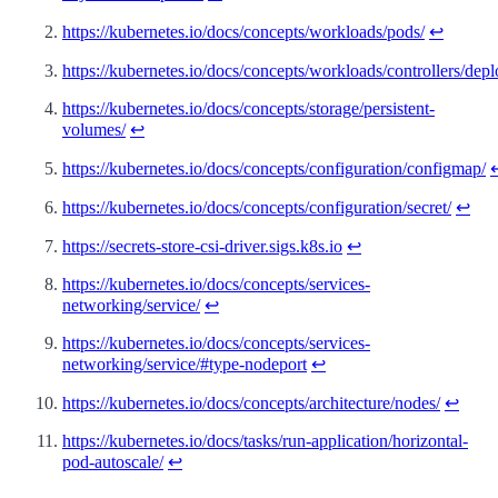
https://kubernetes.io/docs/concepts/workloads/pods/
↩︎
https://kubernetes.io/docs/concepts/workloads/controllers/dep
https://kubernetes.io/docs/concepts/storage/persistent-
volumes/
↩︎
https://kubernetes.io/docs/concepts/configuration/configmap/
↩
https://kubernetes.io/docs/concepts/configuration/secret/
↩︎
https://secrets-store-csi-driver.sigs.k8s.io
↩︎
https://kubernetes.io/docs/concepts/services-
networking/service/
↩︎
https://kubernetes.io/docs/concepts/services-
networking/service/#type-nodeport
↩︎
https://kubernetes.io/docs/concepts/architecture/nodes/
↩︎
https://kubernetes.io/docs/tasks/run-application/horizontal-
pod-autoscale/
↩︎