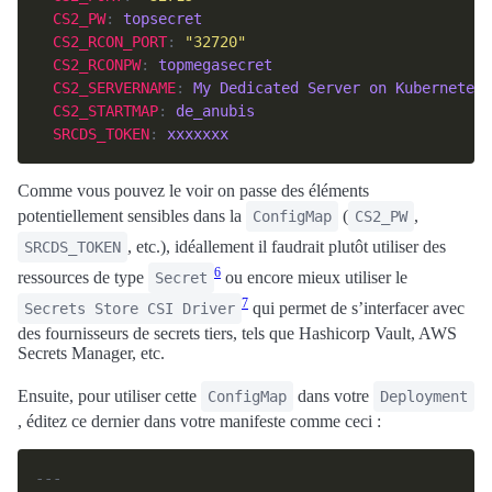
CS2_PW
: 
topsecret
CS2_RCON_PORT
: 
"32720"
CS2_RCONPW
: 
topmegasecret
CS2_SERVERNAME
: 
My Dedicated Server on Kubernetes
CS2_STARTMAP
: 
de_anubis
SRCDS_TOKEN
: 
xxxxxxx
Comme vous pouvez le voir on passe des éléments
potentiellement sensibles dans la
(
,
ConfigMap
CS2_PW
, etc.), idéallement il faudrait plutôt utiliser des
SRCDS_TOKEN
6
ressources de type
ou encore mieux utiliser le
Secret
7
qui permet de s’interfacer avec
Secrets Store CSI Driver
des fournisseurs de secrets tiers, tels que Hashicorp Vault, AWS
Secrets Manager, etc.
Ensuite, pour utiliser cette
dans votre
ConfigMap
Deployment
, éditez ce dernier dans votre manifeste comme ceci :