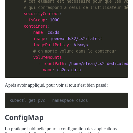
# cet élement est nécessaire pour que les volu
# qui correspond à celui de l'utilisateur défi
securityContext
fsGroup
: 
1000
containers
        - 
name
: 
cs2ds
image
: 
joedwards32/cs2:latest
imagePullPolicy
: 
Always
# on monte volume dans le conteneur
volumeMounts
            - 
mountPath
: 
/home/steam/cs2-dedicated/
name
: 
cs2ds-data
Après avoir appliqué, pour voir si tout s’est bien passé :
ConfigMap
La pratique habituelle pour la configuration des applications