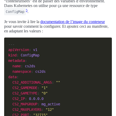
“conteneurisées” est de passer des variables d’environnement.
Dans Kubernetes on utilise pour ça une ressource de type
5
.
ConfigMap
Je vous invite à lire la
documentation de l’image du conteneur
pour savoir comment la configurer. Et ajoutez ceci au manifeste,
en adaptant les valeurs :
apiVersion
: 
v1
kind
: 
ConfigMap
metadata
name
: 
cs2ds
namespace
: 
cs2ds
data
CS2_ADDITIONAL_ARGS
: 
""
CS2_GAMEMODE
: 
"1"
CS2_GAMETYPE
: 
"0"
CS2_IP
: 
0.0.0.0
CS2_MAPGROUP
: 
mg_active
CS2_MAXPLAYERS
: 
"12"
CS2_PORT
: 
"32715"