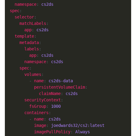
namespace
: 
cs2ds
spec
selector
matchLabels
app
: 
cs2ds
template
metadata
labels
app
: 
cs2ds
namespace
: 
cs2ds
spec
volumes
        - 
name
: 
cs2ds-data
persistentVolumeClaim
claimName
: 
cs2ds
securityContext
fsGroup
: 
1000
containers
        - 
name
: 
cs2ds
image
: 
joedwards32/cs2:latest
imagePullPolicy
: 
Always