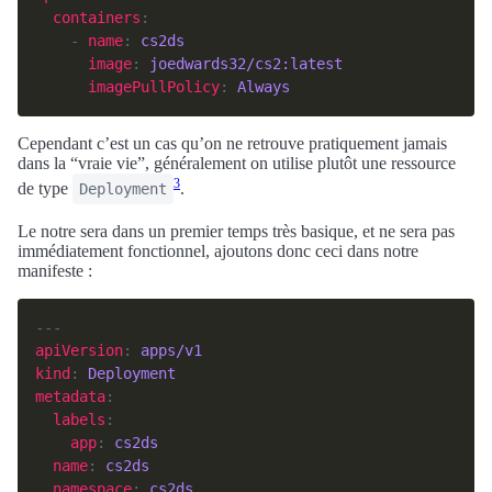
containers
    - 
name
: 
cs2ds
image
: 
joedwards32/cs2:latest
imagePullPolicy
: 
Always
Cependant c’est un cas qu’on ne retrouve pratiquement jamais
dans la “vraie vie”, généralement on utilise plutôt une ressource
3
de type
.
Deployment
Le notre sera dans un premier temps très basique, et ne sera pas
immédiatement fonctionnel, ajoutons donc ceci dans notre
manifeste :
apiVersion
: 
apps/v1
kind
: 
Deployment
metadata
labels
app
: 
cs2ds
name
: 
cs2ds
namespace
: 
cs2ds