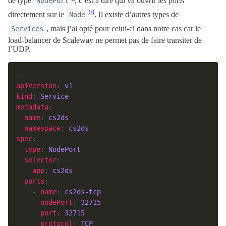
de type
, c’est à dire qui va ouvrir les ports
NodePort
10
directement sur le
. Il existe d’autres types de
Node
, mais j’ai opté pour celui-ci dans notre cas car le
Services
load-balancer de Scaleway ne permet pas de faire transiter de
l’UDP.
apiVersion
: 
v1
kind
: 
Service
metadata
name
: 
cs2ds
namespace
: 
cs2ds
spec
type
: 
NodePort
selector
app
: 
cs2ds
ports
    - 
name
: 
cs2ds-tcp
nodePort
: 
32715
port
: 
32715
protocol
: 
TCP