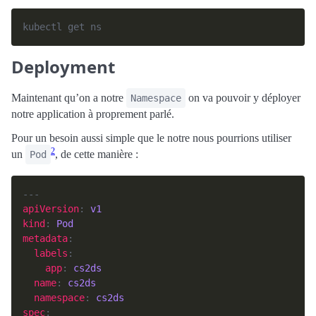
Deployment
Maintenant qu’on a notre
on va pouvoir y déployer
Namespace
notre application à proprement parlé.
Pour un besoin aussi simple que le notre nous pourrions utiliser
2
un
, de cette manière :
Pod
apiVersion
: 
v1
kind
: 
Pod
metadata
labels
app
: 
cs2ds
name
: 
cs2ds
namespace
: 
cs2ds
spec