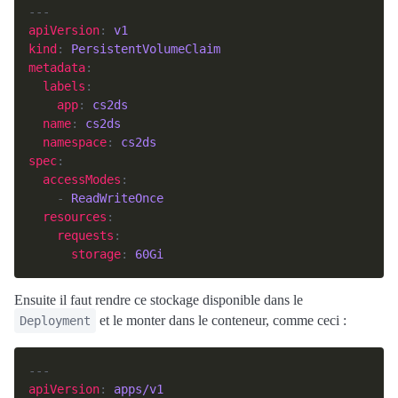
apiVersion
: 
v1
kind
: 
PersistentVolumeClaim
metadata
labels
app
: 
cs2ds
name
: 
cs2ds
namespace
: 
cs2ds
spec
accessModes
    - 
ReadWriteOnce
resources
requests
storage
: 
60Gi
Ensuite il faut rendre ce stockage disponible dans le
et le monter dans le conteneur, comme ceci :
Deployment
apiVersion
: 
apps/v1