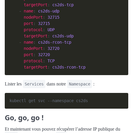
targetPort
: 
cs2ds-tcp
    - 
name
: 
cs2ds-udp
nodePort
: 
32715
port
: 
32715
protocol
: 
UDP
targetPort
: 
cs2ds-udp
    - 
name
: 
cs2ds-rcon-tcp
nodePort
: 
32720
port
: 
32720
protocol
: 
TCP
targetPort
: 
cs2ds-rcon-tcp
Lister les
dans notre
:
Services
Namespace
Go, go, go !
Et maintenant vous pouvez récupérer l’adresse IP publique du