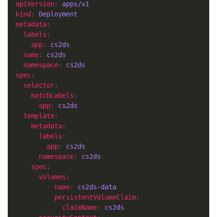
apiVersion
: 
apps/v1
kind
: 
Deployment
metadata
labels
app
: 
cs2ds
name
: 
cs2ds
namespace
: 
cs2ds
spec
selector
matchLabels
app
: 
cs2ds
template
metadata
labels
app
: 
cs2ds
namespace
: 
cs2ds
spec
volumes
        - 
name
: 
cs2ds-data
persistentVolumeClaim
claimName
: 
cs2ds