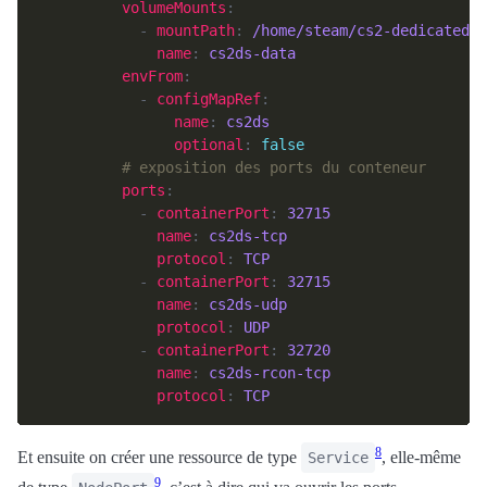
volumeMounts
            - 
mountPath
: 
/home/steam/cs2-dedicated/
name
: 
cs2ds-data
envFrom
            - 
configMapRef
name
: 
cs2ds
optional
: 
false
# exposition des ports du conteneur
ports
            - 
containerPort
: 
32715
name
: 
cs2ds-tcp
protocol
: 
TCP
            - 
containerPort
: 
32715
name
: 
cs2ds-udp
protocol
: 
UDP
            - 
containerPort
: 
32720
name
: 
cs2ds-rcon-tcp
protocol
: 
TCP
8
Et ensuite on créer une ressource de type
, elle-même
Service
9