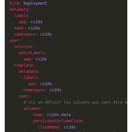
kind
: 
Deployment
metadata
labels
app
: 
cs2ds
name
: 
cs2ds
namespace
: 
cs2ds
spec
selector
matchLabels
app
: 
cs2ds
template
metadata
labels
app
: 
cs2ds
namespace
: 
cs2ds
spec
# ici on définit les volumes qui vont être dis
volumes
        - 
name
: 
cs2ds-data
persistentVolumeClaim
claimName
: 
cs2ds