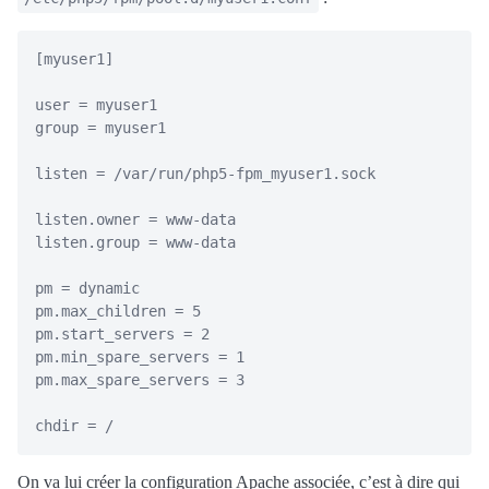
[myuser1]

user = myuser1

group = myuser1

listen = /var/run/php5-fpm_myuser1.sock

listen.owner = www-data

listen.group = www-data

pm = dynamic

pm.max_children = 5

pm.start_servers = 2

pm.min_spare_servers = 1

pm.max_spare_servers = 3

On va lui créer la configuration Apache associée, c’est à dire qui