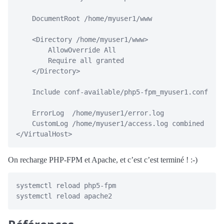
    DocumentRoot /home/myuser1/www

    <Directory /home/myuser1/www>

        AllowOverride All

        Require all granted

    </Directory>

    Include conf-available/php5-fpm_myuser1.conf

    ErrorLog  /home/myuser1/error.log

    CustomLog /home/myuser1/access.log combined

On recharge PHP-FPM et Apache, et c’est c’est terminé ! :-)
systemctl reload php5-fpm
