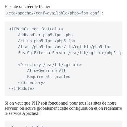
Ensuite on créer le fichier
:
/etc/apache2/conf-available/php5-fpm.conf
<IfModule mod_fastcgi.c>

    AddHandler php5-fpm .php

    Action php5-fpm /php5-fpm

    Alias /php5-fpm /usr/lib/cgi-bin/php5-fpm

    FastCgiExternalServer /usr/lib/cgi-bin/php5-fpm 
    <Directory /usr/lib/cgi-bin>

        AllowOverride All

        Require all granted

    </Directory>

Si on veut que PHP soit fonctionnel pour tous les sites de notre
serveur, on active globalement cette configuration et on redémarre
le service Apache2 :