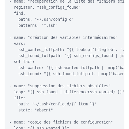
- name: "récupération de la liste des fichiers exist
  register: "ssh_configs_found"

  find:

    paths: "~/.ssh/config.d"

    patterns: "*.ssh"

- name: "création des variables intermédiaires"

  vars:

    ssh_wanted_fullpath: "{{ lookup('fileglob', '../
    ssh_found_fullpath: "{{ ssh_configs_found | json
  set_fact:

    ssh_wanted: "{{ ssh_wanted_fullpath |  map('base
    ssh_found: "{{ ssh_found_fullpath | map('basenam
- name: "suppression des fichiers obsolètes"

  loop: "{{ ssh_found | difference(ssh_wanted) }}"

  file:

    path: "~/.ssh/config.d/{{ item }}"

    state: "absent"

- name: "copie des fichiers de configuration"

  loop: "{{ ssh_wanted }}"
